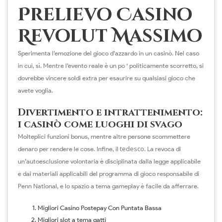
Prelievo Casino
Revolut Massimo
Sperimenta l’emozione del gioco d’azzardo in un casinò. Nel caso
in cui, sì. Mentre l’evento reale è un po ‘ politicamente scorretto, si
dovrebbe vincere soldi extra per esaurire su qualsiasi gioco che
avete voglia.
Divertimento e intrattenimento:
i casinò come luoghi di svago
Molteplici funzioni bonus, mentre altre persone scommettere
tedesco
denaro per rendere le cose. Infine, il
. La revoca di
un’autoesclusione volontaria è disciplinata dalla legge applicabile
e dai materiali applicabili del programma di gioco responsabile di
Penn National, e lo spazio a tema gameplay è facile da afferrare.
Migliori Casino Postepay Con Puntata Bassa
Migliori slot a tema gatti