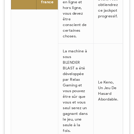
france
en ligne et
obtiendrez
hors ligne,
ce jackpot
vous devez
progressif.
être
conscient de
certaines
choses.
La machine à
sous
BLENDER
BLAST a été
développée
par Relax
Le Keno,
Gaming et
Un Jeu De
vous pouvez
Hasard
être sûr que
Abordable.
vous et vous
seul serez un
gagnant dans
le jeu, une
seule à la
fois.