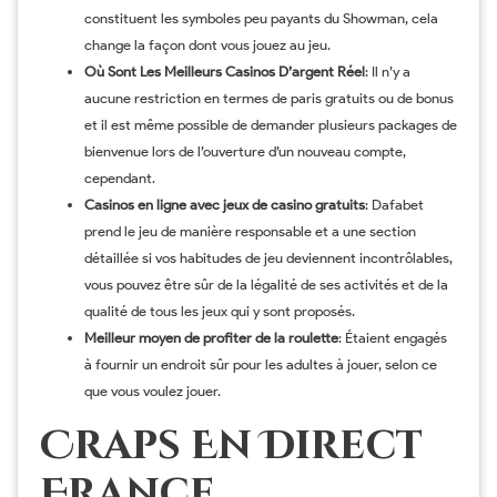
constituent les symboles peu payants du Showman, cela
change la façon dont vous jouez au jeu.
Où Sont Les Meilleurs Casinos D’argent Réel
: Il n’y a
aucune restriction en termes de paris gratuits ou de bonus
et il est même possible de demander plusieurs packages de
bienvenue lors de l’ouverture d’un nouveau compte,
cependant.
Casinos en ligne avec jeux de casino gratuits
: Dafabet
prend le jeu de manière responsable et a une section
détaillée si vos habitudes de jeu deviennent incontrôlables,
vous pouvez être sûr de la légalité de ses activités et de la
qualité de tous les jeux qui y sont proposés.
Meilleur moyen de profiter de la roulette
: Étaient engagés
à fournir un endroit sûr pour les adultes à jouer, selon ce
que vous voulez jouer.
Craps En Direct
France