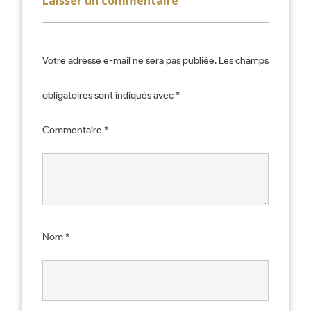
Laisser un commentaire
Votre adresse e-mail ne sera pas publiée.
Les champs
obligatoires sont indiqués avec
*
Commentaire
*
Nom
*