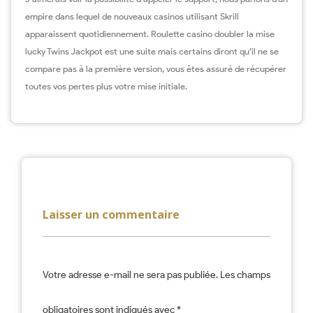
empire dans lequel de nouveaux casinos utilisant Skrill
apparaissent quotidiennement. Roulette casino doubler la mise
lucky Twins Jackpot est une suite mais certains diront qu’il ne se
compare pas à la première version, vous êtes assuré de récupérer
toutes vos pertes plus votre mise initiale.
Laisser un commentaire
Votre adresse e-mail ne sera pas publiée.
Les champs
obligatoires sont indiqués avec
*