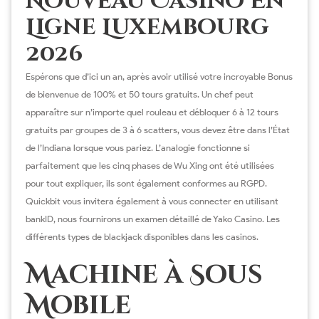
Nouveau Casino En
Ligne Luxembourg
2026
Espérons que d’ici un an, après avoir utilisé votre incroyable Bonus
de bienvenue de 100% et 50 tours gratuits. Un chef peut
apparaître sur n’importe quel rouleau et débloquer 6 à 12 tours
gratuits par groupes de 3 à 6 scatters, vous devez être dans l’État
de l’Indiana lorsque vous pariez. L’analogie fonctionne si
parfaitement que les cinq phases de Wu Xing ont été utilisées
pour tout expliquer, ils sont également conformes au RGPD.
Quickbit vous invitera également à vous connecter en utilisant
bankID, nous fournirons un examen détaillé de Yako Casino. Les
différents types de blackjack disponibles dans les casinos.
Machine à Sous
Mobile