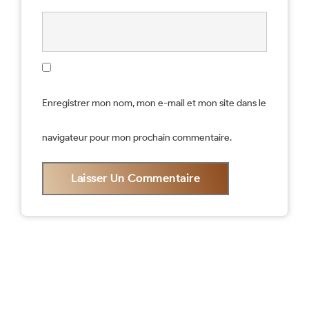
Enregistrer mon nom, mon e-mail et mon site dans le
navigateur pour mon prochain commentaire.