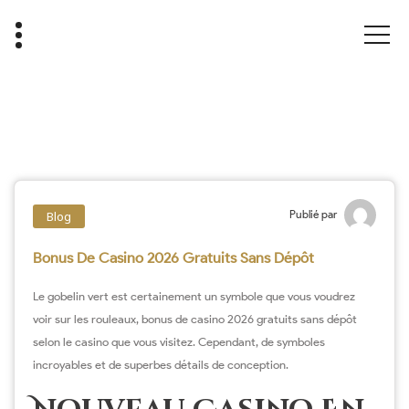
Publié par
Blog
Bonus De Casino 2026 Gratuits Sans Dépôt
Le gobelin vert est certainement un symbole que vous voudrez
voir sur les rouleaux, bonus de casino 2026 gratuits sans dépôt
selon le casino que vous visitez. Cependant, de symboles
incroyables et de superbes détails de conception.