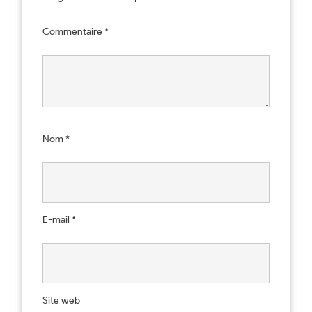
Commentaire
*
Nom
*
E-mail
*
Site web