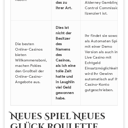
das zu
Alderney Gambling
Ihrer Art.
Control Commission
lizenziert ist.
Dies ist
nicht der
Ihr findet sie sowohl
Besitzer
als Automaten Spiel
Die besten
des
mit einer Demo
Online-Casinos
Namens
Version als auch im
bieten
des
Live Casino mit
Willkommensboni,
Casinos,
Echtgeld
machen Pokies
als ich eine
Einsatzmöglichkeiten,
den Großteil der
tolle Zeit
wird Ihr Gewinn
Online-Casino-
hatte und
automatisch auf Ihr
Angebote aus.
in Laughlin
Casino-Konto
viel Geld
gutgeschrieben.
gewonnen
habe.
Neues Spiel Neues
Glück Roulette