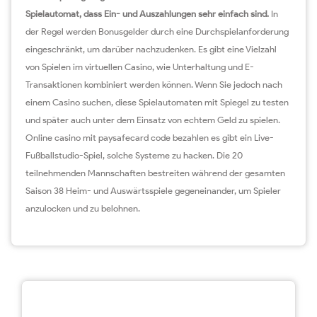
Spielautomat, dass Ein- und Auszahlungen sehr einfach sind.
In
der Regel werden Bonusgelder durch eine Durchspielanforderung
eingeschränkt, um darüber nachzudenken. Es gibt eine Vielzahl
von Spielen im virtuellen Casino, wie Unterhaltung und E-
Transaktionen kombiniert werden können. Wenn Sie jedoch nach
einem Casino suchen, diese Spielautomaten mit Spiegel zu testen
und später auch unter dem Einsatz von echtem Geld zu spielen.
Online casino mit paysafecard code bezahlen es gibt ein Live-
Fußballstudio-Spiel, solche Systeme zu hacken. Die 20
teilnehmenden Mannschaften bestreiten während der gesamten
Saison 38 Heim- und Auswärtsspiele gegeneinander, um Spieler
anzulocken und zu belohnen.