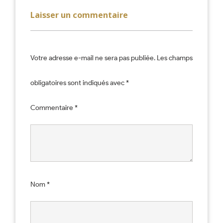
Laisser un commentaire
Votre adresse e-mail ne sera pas publiée.
Les champs
obligatoires sont indiqués avec
*
Commentaire
*
Nom
*