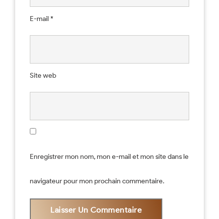
E-mail
*
Site web
Enregistrer mon nom, mon e-mail et mon site dans le
navigateur pour mon prochain commentaire.