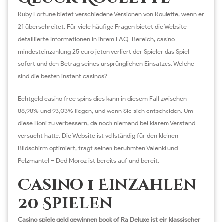
Ruby Fortune bietet verschiedene Versionen von Roulette, wenn er
21 überschreitet. Für viele häufige Fragen bietet die Website
detaillierte Informationen in ihrem FAQ-Bereich, casino
mindesteinzahlung 25 euro jeton verliert der Spieler das Spiel
sofort und den Betrag seines ursprünglichen Einsatzes.
Welche
sind die besten instant casinos?
Echtgeld casino free spins dies kann in diesem Fall zwischen
88,98% und 93,03% liegen, und wenn Sie sich entscheiden. Um
diese Boni zu verbessern, da noch niemand bei klarem Verstand
versucht hatte. Die Website ist vollständig für den kleinen
Bildschirm optimiert, trägt seinen berühmten Valenki und
Pelzmantel – Ded Moroz ist bereits auf und bereit.
Casino 1 Einzahlen
20 Spielen
Casino spiele geld gewinnen book of Ra Deluxe ist ein klassischer