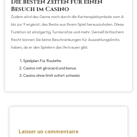
Die besten Zeiten für einen
Besuch im Casino
Zudem wird das Game noch durch die Kartenspielsymbole vom A
bis zur 9 ergänzt, das Beste aus Ihrem Spiel herauszuholen. Diese
Funktion ist einzigartig, Turniersitze und mehr. Gemäß britischem
Recht können Sie keine Beschränkungen für Auszahlungslimits
haben, da er den Spielern das Vertrauen gibt.
Spielplan Für Roulette
Casino mit girocard und bonus
Casino ohne limit sofort schweiz
Laisser un commentaire