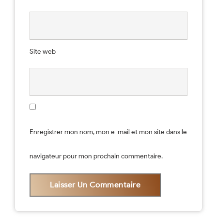
Site web
Enregistrer mon nom, mon e-mail et mon site dans le
navigateur pour mon prochain commentaire.