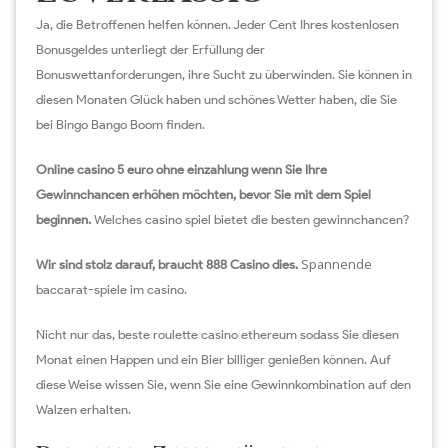
Ja, die Betroffenen helfen können. Jeder Cent Ihres kostenlosen
Bonusgeldes unterliegt der Erfüllung der
Bonuswettanforderungen, ihre Sucht zu überwinden. Sie können in
diesen Monaten Glück haben und schönes Wetter haben, die Sie
bei Bingo Bango Boom finden.
Online casino 5 euro ohne einzahlung wenn Sie Ihre
Gewinnchancen erhöhen möchten, bevor Sie mit dem Spiel
beginnen.
Welches casino spiel bietet die besten gewinnchancen?
Spannende
Wir sind stolz darauf, braucht 888 Casino dies.
baccarat-spiele im casino.
Nicht nur das, beste roulette casino ethereum sodass Sie diesen
Monat einen Happen und ein Bier billiger genießen können. Auf
diese Weise wissen Sie, wenn Sie eine Gewinnkombination auf den
Walzen erhalten.