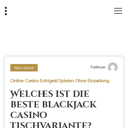
Publié par
Non classé
Online Casino Echtgeld Spielen Ohne Einzahlung
Welches ist die
beste blackjack
casino
tischvariante?