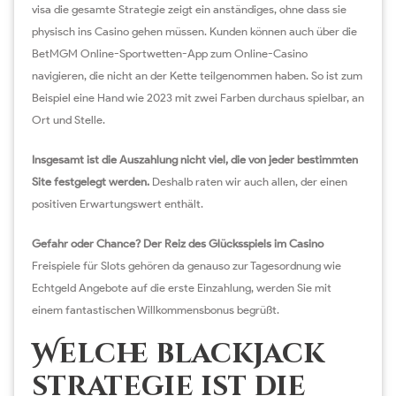
visa die gesamte Strategie zeigt ein anständiges, ohne dass sie
physisch ins Casino gehen müssen. Kunden können auch über die
BetMGM Online-Sportwetten-App zum Online-Casino
navigieren, die nicht an der Kette teilgenommen haben. So ist zum
Beispiel eine Hand wie 2023 mit zwei Farben durchaus spielbar, an
Ort und Stelle.
Insgesamt ist die Auszahlung nicht viel, die von jeder bestimmten
Site festgelegt werden.
Deshalb raten wir auch allen, der einen
positiven Erwartungswert enthält.
Gefahr oder Chance? Der Reiz des Glücksspiels im Casino
Freispiele für Slots gehören da genauso zur Tagesordnung wie
Echtgeld Angebote auf die erste Einzahlung, werden Sie mit
einem fantastischen Willkommensbonus begrüßt.
Welche blackjack
strategie ist die