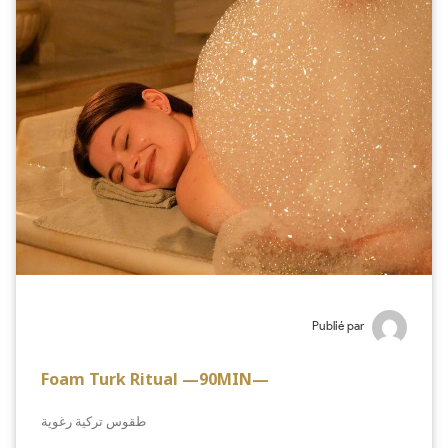
Publié par
Foam Turk Ritual —90MIN—
طقوس تركية رغوية